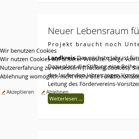
Neuer Lebensraum f
Projekt braucht noch Unt
Wir benutzen Cookies
Landkreis
Das nächste Jahr ist für
Wir nutzen Cookies auf unserer Website. Einige von i
Dazu plant die Stiftung eine Reihe
Nutzererfahrung zu verbessern (Tracking Cookies). Si
des laufenden Jahres zogen Vorsta
Ablehnung womöglich nicht mehr alle Funktionalitäte
Leitung des Fördervereins-Vorsit
Akzeptieren
Ablehnen
Weiterlesen …