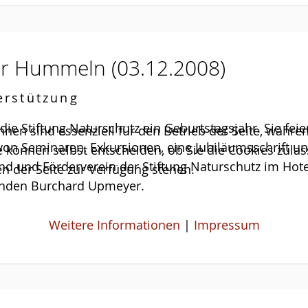
ür Hummeln
(03.12.2008)
erstützung
 die Stiftung Naturschutz ein Geburtstagsjahr. Sie feie
hnen sind essenziell für den Betrieb der Seite, währ
 von Seminaren, Exkursionen, eine Jubiläumsschrift un
e können selbst entscheiden, ob Sie die Cookies zulas
nd und Förderverein der Stiftung Naturschutz im Hote
n der Seite zur Verfügung stehen.
zenden Burchard Upmeyer.
Weitere Informationen
|
Impressum