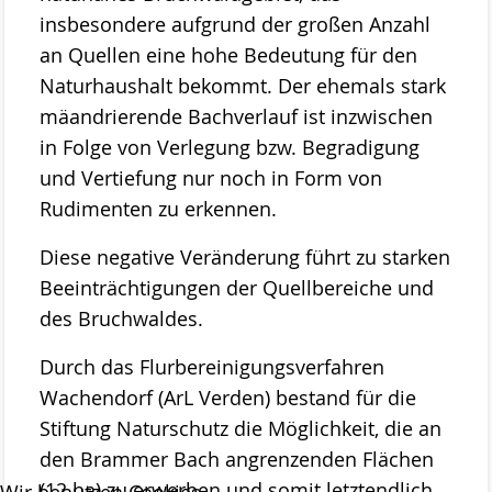
Stemweder Berg
insbesondere aufgrund der großen Anzahl
an Quellen eine hohe Bedeutung für den
Obstwiese „Auf den Bröken“
Naturhaushalt bekommt. Der ehemals stark
Sortenliste/Pflanzplan
mäandrierende Bachverlauf ist inzwischen
in Folge von Verlegung bzw. Begradigung
Entwicklung von Obstwiesen in NW-
und Vertiefung nur noch in Form von
Deutschland
Rudimenten zu erkennen.
Heideentwicklung
Diese negative Veränderung führt zu starken
Schulexkursionen
Beeinträchtigungen der Quellbereiche und
des Bruchwaldes.
Projektdokumentation
Durch das Flurbereinigungsverfahren
Wildblumenprogramm
Wachendorf (ArL Verden) bestand für die
Veröffentlichungen
Stiftung Naturschutz die Möglichkeit, die an
Naturschätze im Landkreis Diepholz
den Brammer Bach angrenzenden Flächen
Fliegende Edelsteine
(12 ha) zu erwerben und somit letztendlich