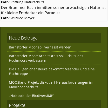
Das Kuratorium
Foto:
Stiftung Naturschutz
Der Brammer Bach inmitten seiner urwüchsigen Natur ist
Der Beirat
für kleine Entdecker ein Paradies.
Foto:
Wilfried Meyer
Finanzierung
Förderverein
Neue Beiträge
Satzung der Stiftung Naturschutz
Barnstorfer Moor soll vernässt werden
Links
Barnstorfer Moor: Arbeitskreis soll Schutz des
Kontakt
Hochmoors verbessern
Die Heiligenloher Beeke bekommt Mäander und eine
Fischtreppe
MOOSland-Projekt diskutiert Herausforderungen im
Moorbodenschutz
„Hotspots der Biodiversität“
Projekte