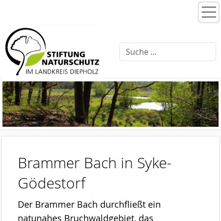
Home
Stiftungsprogramme
Moorentwicklung 3.0
Schlattprogramm
Fließgewässerrenaturierung
Ellernbäke
Finkenbach
Brammer Bach in Syke-
Brammer Bach
Gödestorf
Feuchtwiesenpflege
Der Brammer Bach durchfließt ein
Artenschutz
natunahes Bruchwaldgebiet, das