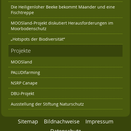
Das Kuratorium
Die Heiligenloher Beeke bekommt Mäander und eine
Fischtreppe
Der Beirat
MOOSland-Projekt diskutiert Herausforderungen im
Finanzierung
Moorbodenschutz
Förderverein
„Hotspots der Biodiversität“
Projekte
Satzung der Stiftung Naturschutz
Links
MOOSland
Kontakt
PALUDIfarming
NSRP Canape
DBU-Projekt
Ausstellung der Stiftung Naturschutz
Sitemap
Bildnachweise
Impressum