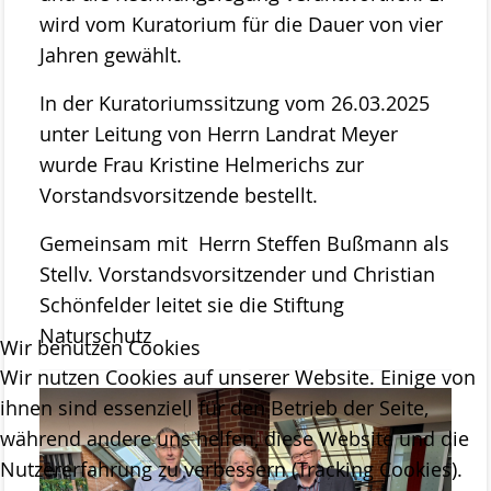
Stemweder Berg
wird vom Kuratorium für die Dauer von vier
Jahren gewählt.
Obstwiese „Auf den Bröken“
In der Kuratoriumssitzung vom 26.03.2025
Sortenliste/Pflanzplan
unter Leitung von Herrn Landrat Meyer
Entwicklung von Obstwiesen in NW-
wurde Frau Kristine Helmerichs zur
Deutschland
Vorstandsvorsitzende bestellt.
Heideentwicklung
Gemeinsam mit Herrn Steffen Bußmann als
Stellv. Vorstandsvorsitzender und Christian
Schulexkursionen
Schönfelder leitet sie die Stiftung
Projektdokumentation
Naturschutz
Wir benutzen Cookies
Wildblumenprogramm
Wir nutzen Cookies auf unserer Website. Einige von
Veröffentlichungen
ihnen sind essenziell für den Betrieb der Seite,
während andere uns helfen, diese Website und die
Naturschätze im Landkreis Diepholz
Nutzererfahrung zu verbessern (Tracking Cookies).
Fliegende Edelsteine