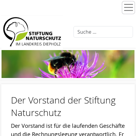
Home
Stiftungsprogramme
Moorentwicklung 3.0
Schlattprogramm
Fließgewässerrenaturierung
Ellernbäke
Finkenbach
Der Vorstand der Stiftung
Brammer Bach
Naturschutz
Feuchtwiesenpflege
Der Vorstand ist für die laufenden Geschäfte
Artenschutz
und die Rechnungslegung verantwortlich. Er