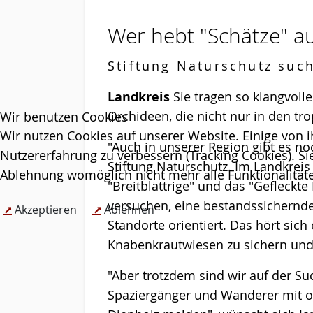
Wer hebt "Schätze" a
Stiftung Naturschutz such
Landkreis
Sie tragen so klangvol
Orchideen, die nicht nur in den t
Wir benutzen Cookies
Wir nutzen Cookies auf unserer Website. Einige von i
"Auch in unserer Region gibt es n
Nutzererfahrung zu verbessern (Tracking Cookies). Si
Stiftung Naturschutz. Im Landkrei
Ablehnung womöglich nicht mehr alle Funktionalitäte
"Breitblättrige" und das "Gefleckt
versuchen, eine bestandssichernde
Akzeptieren
Ablehnen
Standorte orientiert. Das hört sich
Knabenkrautwiesen zu sichern und 
"Aber trotzdem sind wir auf der S
Spaziergänger und Wanderer mit 