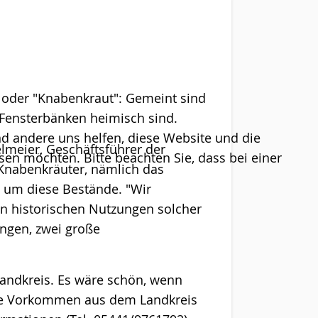
 oder "Knabenkraut": Gemeint sind
 Fensterbänken heimisch sind.
end andere uns helfen, diese Website und die
lmeier, Geschäftsführer der
sen möchten. Bitte beachten Sie, dass bei einer
 Knabenkräuter, nämlich das
h um diese Bestände. "Wir
en historischen Nutzungen solcher
lungen, zwei große
Landkreis. Es wäre schön, wenn
ere Vorkommen aus dem Landkreis