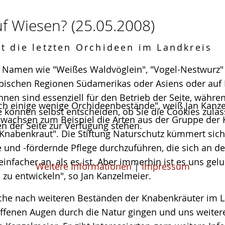
uf Wiesen?
(25.05.2008)
t die letzten Orchideen im Landkreis
le Namen wie "Weißes Waldvöglein", "Vogel-Nestwurz"
ropischen Regionen Südamerikas oder Asiens oder auf
hnen sind essenziell für den Betrieb der Seite, währ
och einige wenige Orchideenbestände", weiß Jan Kanze
e können selbst entscheiden, ob Sie die Cookies zulas
s wachsen zum Beispiel die Arten aus der Gruppe der
n der Seite zur Verfügung stehen.
e Knabenkraut". Die Stiftung Naturschutz kümmert sic
 und -fördernde Pflege durchzuführen, die sich an d
 einfacher an, als es ist. Aber immerhin ist es uns ge
Weitere Informationen
|
Impressum
zu entwickeln", so Jan Kanzelmeier.
uche nach weiteren Beständen der Knabenkräuter im 
offenen Augen durch die Natur gingen und uns weit