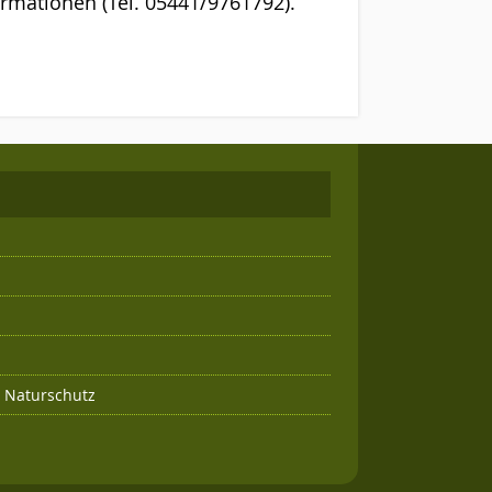
ormationen (Tel. 05441/9761792).
g Naturschutz