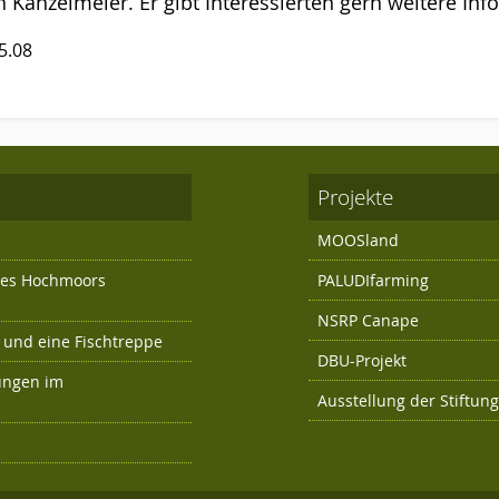
 Kanzelmeier. Er gibt Interessierten gern weitere Inf
5.08
Projekte
MOOSland
 des Hochmoors
PALUDIfarming
NSRP Canape
und eine Fischtreppe
DBU-Projekt
ungen im
Ausstellung der Stiftun