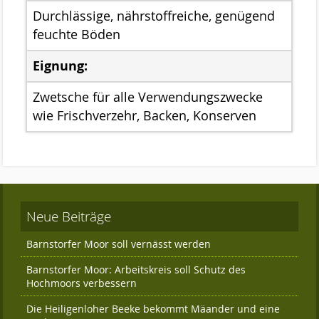
Das Kuratorium
Durchlässige, nährstoffreiche, genügend
Der Beirat
feuchte Böden
Finanzierung
Eignung:
Förderverein
Zwetsche für alle Verwendungszwecke
wie Frischverzehr, Backen, Konserven
Satzung der Stiftung Naturschutz
Links
Kontakt
Neue Beiträge
Barnstorfer Moor soll vernässt werden
Barnstorfer Moor: Arbeitskreis soll Schutz des
Hochmoors verbessern
Die Heiligenloher Beeke bekommt Mäander und eine