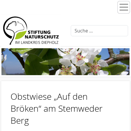
Home
Stiftungsprogramme
Moorentwicklung 3.0
Schlattprogramm
Fließgewässerrenaturierung
Ellernbäke
Finkenbach
Obstwiese „Auf den
Brammer Bach
Bröken“ am Stemweder
Feuchtwiesenpflege
Berg
Artenschutz