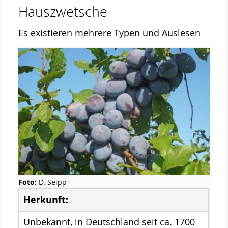
Hauszwetsche
Stemweder Berg
Obstwiese „Auf den Bröken“
Es existieren mehrere Typen und Auslesen
Sortenliste/Pflanzplan
Entwicklung von Obstwiesen in NW-
Deutschland
Heideentwicklung
Schulexkursionen
Projektdokumentation
Wildblumenprogramm
Foto:
D. Seipp
Veröffentlichungen
Herkunft:
Naturschätze im Landkreis Diepholz
Unbekannt, in Deutschland seit ca. 1700
Fliegende Edelsteine