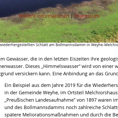
Weitere Informationen
|
Impressum
m wiederhergestellten Schlatt am Bollmannsdamm in Weyhe-Melchio
 um Gewässer, die in den letzten Eiszeiten ihre geolo
lächenwasser. Dieses „Himmelswasser“ wird von einer
ergrund versickern kann. Eine Anbindung an das Grun
Ein Beispiel aus dem Jahre 2019 für die Wiederhers
in der Gemeinde Weyhe, im Ortsteil Melchiorshause
„Preußischen Landesaufnahme” von 1897 waren im
und des Bollmannsdamms noch zahlreiche Schlatts
spätere Meliorationsmaßnahmen und durch die Be