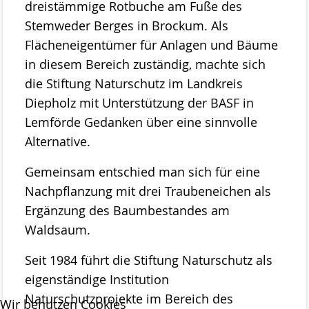
dreistämmige Rotbuche am Fuße des
Stemweder Berg
Stemweder Berges in Brockum. Als
Obstwiese „Auf den Bröken“
Flächeneigentümer für Anlagen und Bäume
in diesem Bereich zuständig, machte sich
Sortenliste/Pflanzplan
die Stiftung Naturschutz im Landkreis
Entwicklung von Obstwiesen in NW-
Diepholz mit Unterstützung der BASF in
Deutschland
Lemförde Gedanken über eine sinnvolle
Alternative.
Heideentwicklung
Gemeinsam entschied man sich für eine
Schulexkursionen
Nachpflanzung mit drei Traubeneichen als
Projektdokumentation
Ergänzung des Baumbestandes am
Waldsaum.
Wildblumenprogramm
Veröffentlichungen
Seit 1984 führt die Stiftung Naturschutz als
Naturschätze im Landkreis Diepholz
eigenständige Institution
Naturschutzprojekte im Bereich des
Wir benutzen Cookies
Fliegende Edelsteine