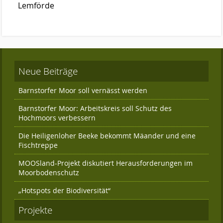
Das Kuratorium
Lemförde
Der Beirat
Finanzierung
Förderverein
Neue Beiträge
Satzung der Stiftung Naturschutz
Barnstorfer Moor soll vernässt werden
Links
Barnstorfer Moor: Arbeitskreis soll Schutz des
Kontakt
Hochmoors verbessern
Die Heiligenloher Beeke bekommt Mäander und eine
Fischtreppe
MOOSland-Projekt diskutiert Herausforderungen im
Moorbodenschutz
„Hotspots der Biodiversität“
Projekte