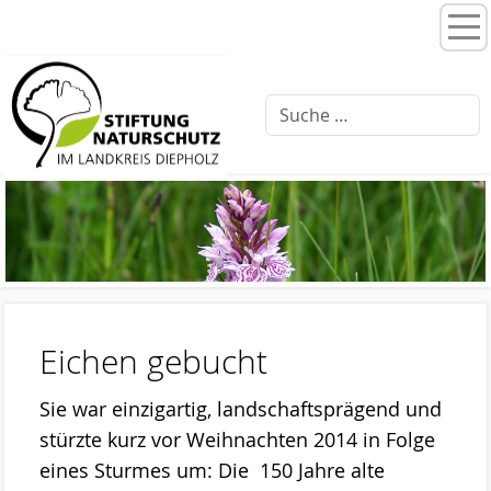
Home
Stiftungsprogramme
Moorentwicklung 3.0
Schlattprogramm
Fließgewässerrenaturierung
Ellernbäke
Finkenbach
Eichen gebucht
Brammer Bach
Sie war einzigartig, landschaftsprägend und
Feuchtwiesenpflege
stürzte kurz vor Weihnachten 2014 in Folge
Artenschutz
eines Sturmes um: Die 150 Jahre alte