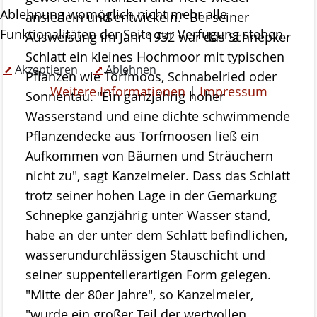
Das Kuratorium
Ablehnung womöglich nicht mehr alle
ansiedeln und entwickeln." Bei seiner
Der Beirat
Funktionalitäten der Seite zur Verfügung stehen.
Ausweisung im Jahr 1932 war das Schnepker
Schlatt ein kleines Hochmoor mit typischen
Finanzierung
Akzeptieren
Ablehnen
Pflanzen wie Torfmoos, Schnabelried oder
Weitere Informationen
|
Impressum
Förderverein
Sonnentau. "Ein ganzjährig hoher
Wasserstand und eine dichte schwimmende
Satzung der Stiftung Naturschutz
Pflanzendecke aus Torfmoosen ließ ein
Links
Aufkommen von Bäumen und Sträuchern
Kontakt
nicht zu", sagt Kanzelmeier. Dass das Schlatt
trotz seiner hohen Lage in der Gemarkung
Schnepke ganzjährig unter Wasser stand,
habe an der unter dem Schlatt befindlichen,
wasserundurchlässigen Stauschicht und
seiner suppentellerartigen Form gelegen.
"Mitte der 80er Jahre", so Kanzelmeier,
"wurde ein großer Teil der wertvollen