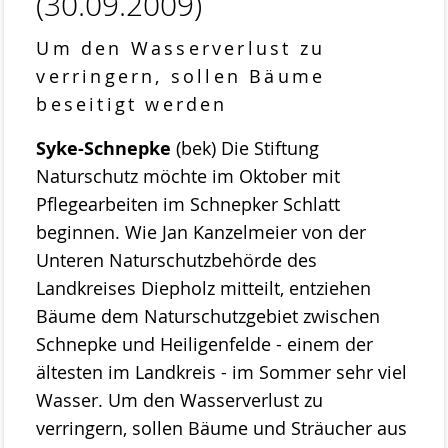
(30.09.2009)
Stemweder Berg
Um den Wasserverlust zu
Obstwiese „Auf den Bröken“
verringern, sollen Bäume
Sortenliste/Pflanzplan
beseitigt werden
Entwicklung von Obstwiesen in NW-
Syke-Schnepke
(bek) Die Stiftung
Deutschland
Naturschutz möchte im Oktober mit
Pflegearbeiten im Schnepker Schlatt
Heideentwicklung
beginnen. Wie Jan Kanzelmeier von der
Schulexkursionen
Unteren Naturschutzbehörde des
Landkreises Diepholz mitteilt, entziehen
Projektdokumentation
Bäume dem Naturschutzgebiet zwischen
Wildblumenprogramm
Schnepke und Heiligenfelde - einem der
Veröffentlichungen
ältesten im Landkreis - im Sommer sehr viel
Wasser. Um den Wasserverlust zu
Naturschätze im Landkreis Diepholz
verringern, sollen Bäume und Sträucher aus
Fliegende Edelsteine