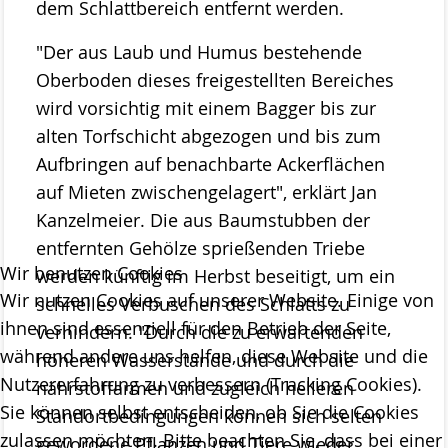
dem Schlattbereich entfernt werden.
Projekte
"Der aus Laub und Humus bestehende
ab 2023 MOOSland
Oberboden dieses freigestellten Bereiches
ab 2022 PALUDIfarming
wird vorsichtig mit einem Bagger bis zur
alten Torfschicht abgezogen und bis zum
ab 2018 NRSP-CANAPE
Aufbringen auf benachbarte Ackerflächen
ab 2013 DBU-Projekt
auf Mieten zwischengelagert", erklärt Jan
Kanzelmeier. Die aus Baumstubben der
ab 2009 Ausstellung der Stiftung Naturschutz
entfernten Gehölze sprießenden Triebe
Meldungen
Wir benutzen Cookies
werden künftig im Herbst beseitigt, um ein
Über uns
Wir nutzen Cookies auf unserer Website. Einige von
schnelles Verbuschen des Schlatts zu
Geschäftsstelle
ihnen sind essenziell für den Betrieb der Seite,
verhindern. "Durch die zu erwartenden
während andere uns helfen, diese Website und die
höheren Wasserstände und durch die
Die Gremien der Stiftung Naturschutz
Nutzererfahrung zu verbessern (Tracking Cookies).
nährstoffarmen und zugleich helleren
Der Vorstand
Sie können selbst entscheiden, ob Sie die Cookies
Standortbedingungen können sich selten
zulassen möchten. Bitte beachten Sie, dass bei einer
gewordene Pflanzen und Tiere wieder