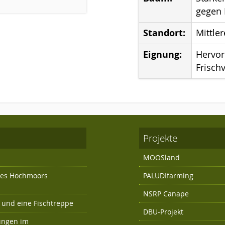
gegen 
Standort:
Mittle
Eignung:
Hervor
Frisch
Projekte
MOOSland
 des Hochmoors
PALUDIfarming
NSRP Canape
und eine Fischtreppe
DBU-Projekt
ungen im