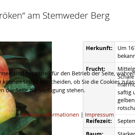
Bröken“ am Stemweder Berg
Herkunft:
Um 167
bekan
Frucht:
Mittel
hnen sind essenziell für den Betrieb der Seite, währ
Schale
e können selbst entscheiden, ob Sie die Cookies zulas
marmor
n der Seite zur Verfügung stehen.
saftig
gelben
rotsch
Weitere Informationen
|
Impressum
Reifezeit:
Septe
Baum:
Starke