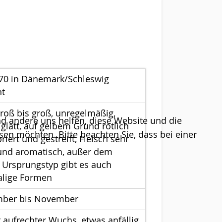
0 in Dänemark/Schleswig
nt
groß bis groß, unregelmäßig,
end andere uns helfen, diese Website und die
 glatt, auf gelbem Grund rötlich
sen möchten. Bitte beachten Sie, dass bei einer
iert und gestreift, Fleisch sehr
 und aromatisch, außer dem
 Ursprungstyp gibt es auch
alige Formen
mber bis November
r aufrechter Wuchs, etwas anfällig