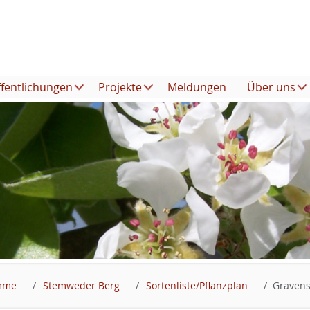
ffentlichungen
Projekte
Meldungen
Über uns
amme
Stemweder Berg
Sortenliste/Pflanzplan
Gravens