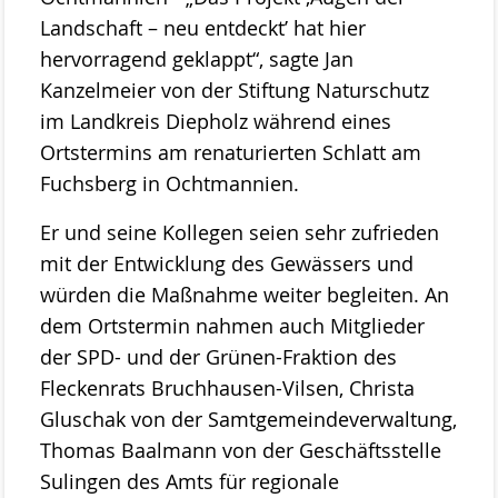
Stemweder Berg
Landschaft – neu entdeckt’ hat hier
hervorragend geklappt“, sagte Jan
Obstwiese „Auf den Bröken“
Kanzelmeier von der Stiftung Naturschutz
Sortenliste/Pflanzplan
im Landkreis Diepholz während eines
Ortstermins am renaturierten Schlatt am
Entwicklung von Obstwiesen in NW-
Fuchsberg in Ochtmannien.
Deutschland
Er und seine Kollegen seien sehr zufrieden
Heideentwicklung
mit der Entwicklung des Gewässers und
Schulexkursionen
würden die Maßnahme weiter begleiten. An
dem Ortstermin nahmen auch Mitglieder
Projektdokumentation
der SPD- und der Grünen-Fraktion des
Wildblumenprogramm
Fleckenrats Bruchhausen-Vilsen, Christa
Veröffentlichungen
Gluschak von der Samtgemeindeverwaltung,
Naturschätze im Landkreis Diepholz
Thomas Baalmann von der Geschäftsstelle
Sulingen des Amts für regionale
Fliegende Edelsteine