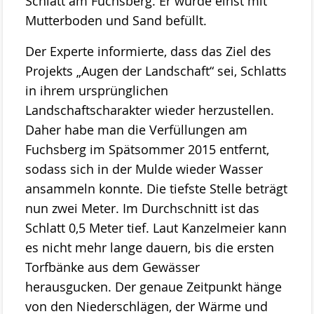
Schlatt am Fuchsberg. Er wurde einst mit
Das Kuratorium
Mutterboden und Sand befüllt.
Der Beirat
Der Experte informierte, dass das Ziel des
Finanzierung
Projekts „Augen der Landschaft“ sei, Schlatts
in ihrem ursprünglichen
Förderverein
Landschaftscharakter wieder herzustellen.
Satzung der Stiftung Naturschutz
Daher habe man die Verfüllungen am
Links
Fuchsberg im Spätsommer 2015 entfernt,
Kontakt
sodass sich in der Mulde wieder Wasser
ansammeln konnte. Die tiefste Stelle beträgt
nun zwei Meter. Im Durchschnitt ist das
Schlatt 0,5 Meter tief. Laut Kanzelmeier kann
es nicht mehr lange dauern, bis die ersten
Torfbänke aus dem Gewässer
herausgucken. Der genaue Zeitpunkt hänge
von den Niederschlägen, der Wärme und