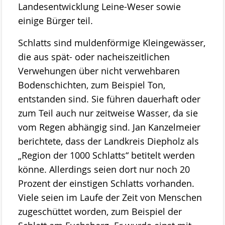
Landesentwicklung Leine-Weser sowie
Projekte
einige Bürger teil.
ab 2023 MOOSland
Schlatts sind muldenförmige Kleingewässer,
ab 2022 PALUDIfarming
die aus spät- oder nacheiszeitlichen
Verwehungen über nicht verwehbaren
ab 2018 NRSP-CANAPE
Bodenschichten, zum Beispiel Ton,
ab 2013 DBU-Projekt
entstanden sind. Sie führen dauerhaft oder
zum Teil auch nur zeitweise Wasser, da sie
ab 2009 Ausstellung der Stiftung Naturschutz
vom Regen abhängig sind. Jan Kanzelmeier
Meldungen
berichtete, dass der Landkreis Diepholz als
Über uns
„Region der 1000 Schlatts“ betitelt werden
Geschäftsstelle
könne. Allerdings seien dort nur noch 20
Prozent der einstigen Schlatts vorhanden.
Die Gremien der Stiftung Naturschutz
Viele seien im Laufe der Zeit von Menschen
Der Vorstand
zugeschüttet worden, zum Beispiel der