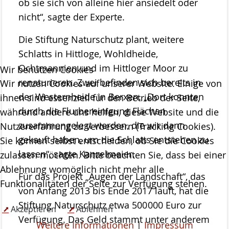
ob sie sich von alleine hier ansiedelt oder
nicht“, sagte der Experte.
Die Stiftung Naturschutz plant, weitere
Schlatts in Hittloge, Wohldheide,
Ochtmannien und im Hittloger Moor zu
Wir benutzen Cookies
renaturieren. Zwei befinden sich bereits in
Wir nutzen Cookies auf unserer Website. Einige von
der Westernheide in Berxen. „Dort konnten
ihnen sind essenziell für den Betrieb der Seite,
durch die Flurbereinigung Flächen
während andere uns helfen, diese Website und die
zusammengelegt werden, die wir dann
Nutzererfahrung zu verbessern (Tracking Cookies).
gekauft haben, um die Schlatts entstehen zu
Sie können selbst entscheiden, ob Sie die Cookies
lassen“, sagte Kanzelmeier.
zulassen möchten. Bitte beachten Sie, dass bei einer
Ablehnung womöglich nicht mehr alle
Für das Projekt „Augen der Landschaft“, das
Funktionalitäten der Seite zur Verfügung stehen.
von Anfang 2013 bis Ende 2017 läuft, hat die
Stiftung Naturschutz etwa 500 000 Euro zur
Akzeptieren
Ablehnen
Verfügung. Das Geld stammt unter anderem
Weitere Informationen
|
Impressum