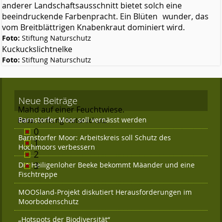
anderer Landschaftsausschnitt bietet solch eine
beeindruckende Farbenpracht. Ein Blüten wunder, das
vom Breitblättrigen Knabenkraut dominiert wird.
Foto:
Stiftung Naturschutz
Kuckuckslichtnelke
Foto:
Stiftung Naturschutz
Neue Beiträge
Mahd auf einer Feuchtwiese.
Barnstorfer Moor soll vernässt werden
Foto:
Stiftung Naturschutz
0
Barnstorfer Moor: Arbeitskreis soll Schutz des
1
Hochmoors verbessern
2
Die Heiligenloher Beeke bekommt Mäander und eine
3
Fischtreppe
MOOSland-Projekt diskutiert Herausforderungen im
Moorbodenschutz
„Hotspots der Biodiversität“