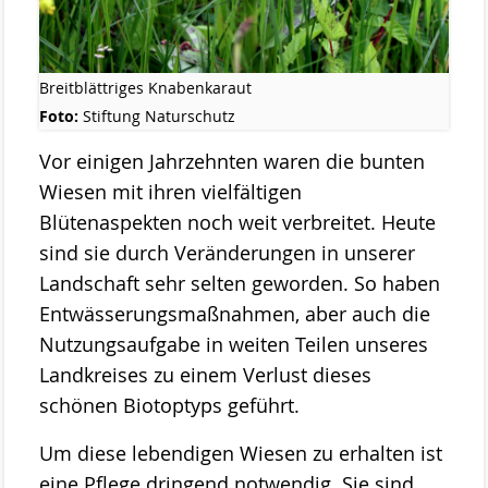
Projekte
ab 2023 MOOSland
Breitblättriges Knabenkaraut
ab 2022 PALUDIfarming
Foto:
Stiftung Naturschutz
Vor einigen Jahrzehnten waren die bunten
ab 2018 NRSP-CANAPE
Wiesen mit ihren vielfältigen
ab 2013 DBU-Projekt
Blütenaspekten noch weit verbreitet. Heute
sind sie durch Veränderungen in unserer
ab 2009 Ausstellung der Stiftung Naturschutz
Landschaft sehr selten geworden. So haben
Meldungen
Entwässerungsmaßnahmen, aber auch die
Über uns
Nutzungsaufgabe in weiten Teilen unseres
Geschäftsstelle
Landkreises zu einem Verlust dieses
Die Gremien der Stiftung Naturschutz
schönen Biotoptyps geführt.
Der Vorstand
Um diese lebendigen Wiesen zu erhalten ist
eine Pflege dringend notwendig. Sie sind