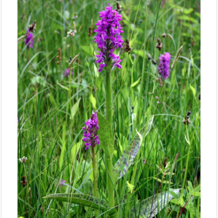
Stemweder Berg
Obstwiese „Auf den Bröken“
Sortenliste/Pflanzplan
Entwicklung von Obstwiesen in NW-
Deutschland
Heideentwicklung
Schulexkursionen
Projektdokumentation
Wildblumenprogramm
Veröffentlichungen
Naturschätze im Landkreis Diepholz
Fliegende Edelsteine